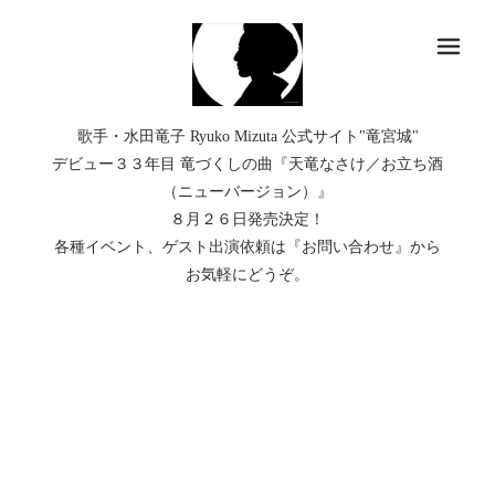
メ
歌手・水田竜子 Ryuko Mizuta 公式サイト"竜宮城"
デビュー３３年目 竜づくしの曲『天竜なさけ／お立ち酒
（ニューバージョン）』
８月２６日発売決定！
各種イベント、ゲスト出演依頼は『お問い合わせ』から
お気軽にどうぞ。