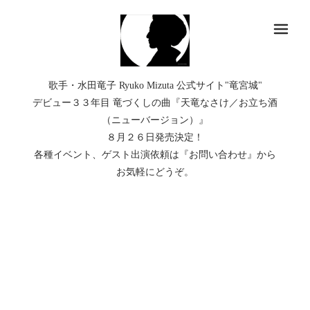
メ
歌手・水田竜子 Ryuko Mizuta 公式サイト"竜宮城"
デビュー３３年目 竜づくしの曲『天竜なさけ／お立ち酒
（ニューバージョン）』
８月２６日発売決定！
各種イベント、ゲスト出演依頼は『お問い合わせ』から
お気軽にどうぞ。