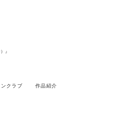
ン）』
。
ァンクラブ
作品紹介
Youtube
Amebaブログ