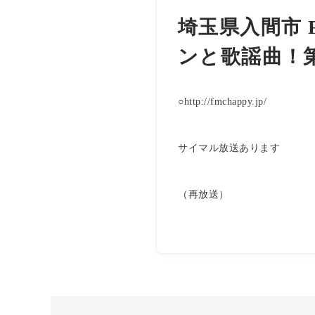
埼玉県入間市 
ンと歌謡曲！
○http://fmchappy.jp/
サイマル放送あります
（再放送）