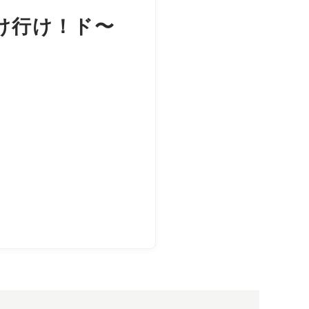
行け行け！ド〜