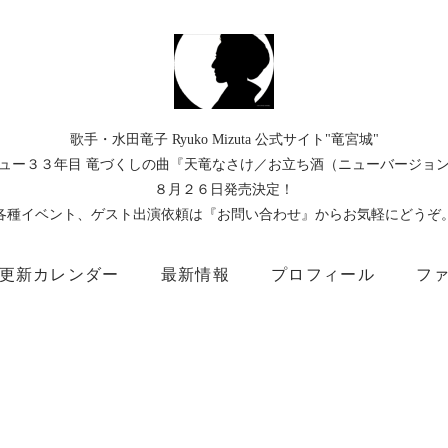
歌手・水田竜子 Ryuko Mizuta 公式サイト"竜宮城"
ュー３３年目 竜づくしの曲『天竜なさけ／お立ち酒（ニューバージョ
８月２６日発売決定！
各種イベント、ゲスト出演依頼は『お問い合わせ』からお気軽にどうぞ
更新カレンダー
最新情報
プロフィール
フ
）
Instagram
Facebook
TikTok
Threads
所属事務所
キングレコード