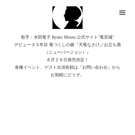
メ
歌手・水田竜子 Ryuko Mizuta 公式サイト"竜宮城"
デビュー３３年目 竜づくしの曲『天竜なさけ／お立ち酒
（ニューバージョン）』
８月２６日発売決定！
各種イベント、ゲスト出演依頼は『お問い合わせ』から
お気軽にどうぞ。