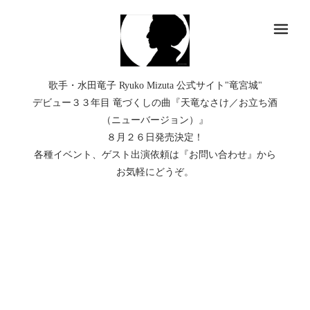
メ
歌手・水田竜子 Ryuko Mizuta 公式サイト"竜宮城"
デビュー３３年目 竜づくしの曲『天竜なさけ／お立ち酒
（ニューバージョン）』
８月２６日発売決定！
各種イベント、ゲスト出演依頼は『お問い合わせ』から
お気軽にどうぞ。