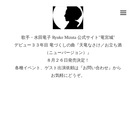
メ
歌手・水田竜子 Ryuko Mizuta 公式サイト"竜宮城"
デビュー３３年目 竜づくしの曲『天竜なさけ／お立ち酒
（ニューバージョン）』
８月２６日発売決定！
各種イベント、ゲスト出演依頼は『お問い合わせ』から
お気軽にどうぞ。