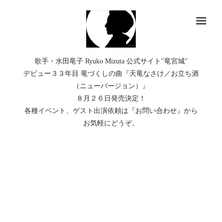
メ
歌手・水田竜子 Ryuko Mizuta 公式サイト"竜宮城"
デビュー３３年目 竜づくしの曲『天竜なさけ／お立ち酒
（ニューバージョン）』
８月２６日発売決定！
各種イベント、ゲスト出演依頼は『お問い合わせ』から
お気軽にどうぞ。