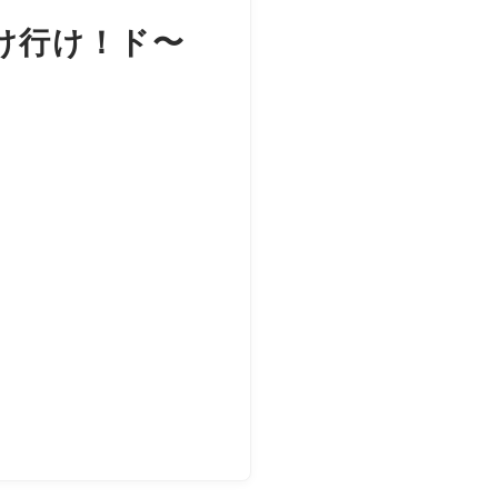
行け行け！ド〜