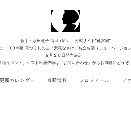
歌手・水田竜子 Ryuko Mizuta 公式サイト"竜宮城"
ュー３３年目 竜づくしの曲『天竜なさけ／お立ち酒（ニューバージョ
８月２６日発売決定！
各種イベント、ゲスト出演依頼は『お問い合わせ』からお気軽にどうぞ
更新カレンダー
最新情報
プロフィール
フ
）
Instagram
Facebook
TikTok
Threads
所属事務所
キングレコード