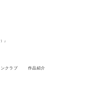
ン）』
。
ァンクラブ
作品紹介
Youtube
Amebaブログ