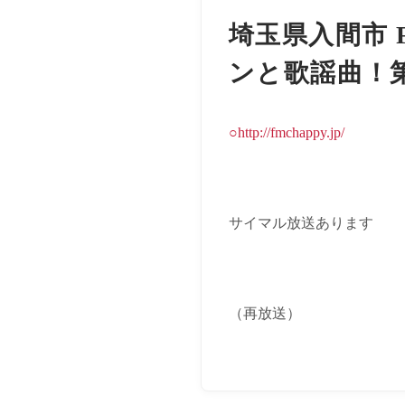
埼玉県入間市 
ンと歌謡曲！
○http://fmchappy.jp/
サイマル放送あります
（再放送）