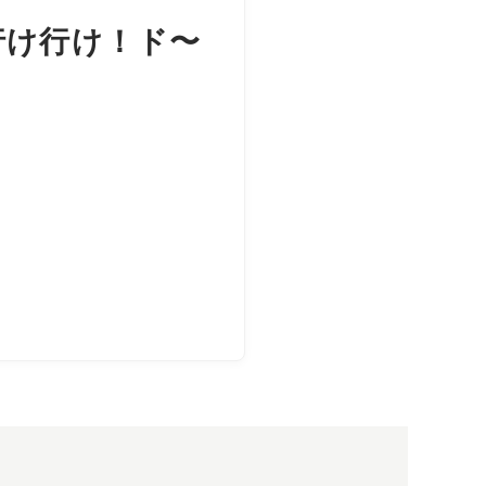
行け行け！ド〜