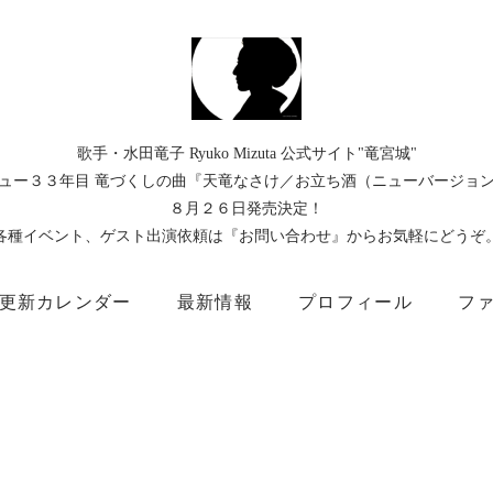
歌手・水田竜子 Ryuko Mizuta 公式サイト"竜宮城"
ュー３３年目 竜づくしの曲『天竜なさけ／お立ち酒（ニューバージョ
８月２６日発売決定！
各種イベント、ゲスト出演依頼は『お問い合わせ』からお気軽にどうぞ
更新カレンダー
最新情報
プロフィール
フ
）
Instagram
Facebook
TikTok
Threads
所属事務所
キングレコード