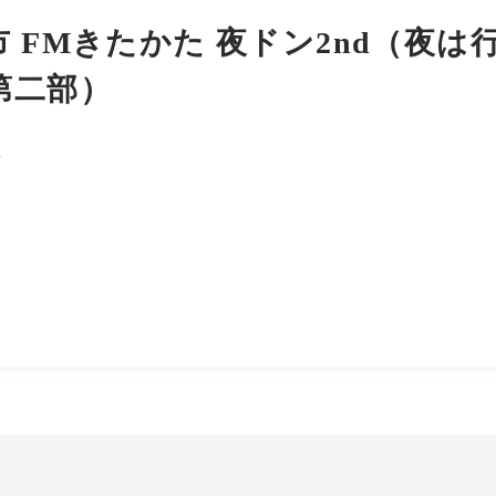
 FMきたかた 夜ドン2nd（夜は
第二部）