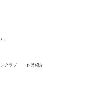
ン）』
。
ァンクラブ
作品紹介
Youtube
Amebaブログ