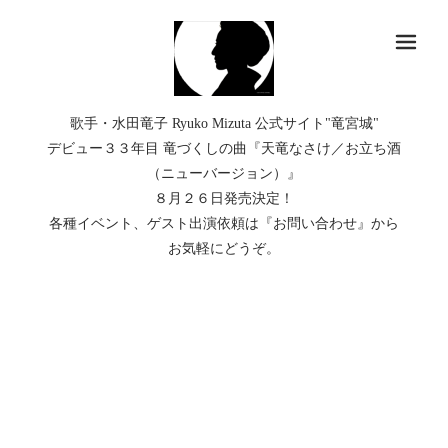
メ
歌手・水田竜子 Ryuko Mizuta 公式サイト"竜宮城"
デビュー３３年目 竜づくしの曲『天竜なさけ／お立ち酒
（ニューバージョン）』
８月２６日発売決定！
各種イベント、ゲスト出演依頼は『お問い合わせ』から
お気軽にどうぞ。