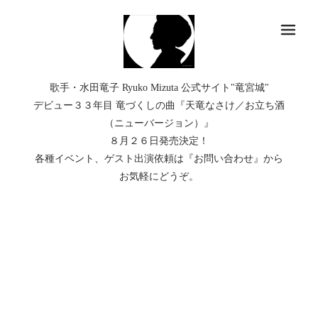
メ
歌手・水田竜子 Ryuko Mizuta 公式サイト"竜宮城"
デビュー３３年目 竜づくしの曲『天竜なさけ／お立ち酒
（ニューバージョン）』
８月２６日発売決定！
各種イベント、ゲスト出演依頼は『お問い合わせ』から
お気軽にどうぞ。