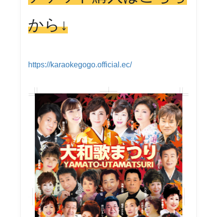
から↓
https://karaokegogo.official.ec/