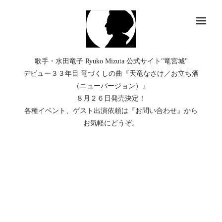
メ
歌手・水田竜子 Ryuko Mizuta 公式サイト"竜宮城"
デビュー３３年目 竜づくしの曲『天竜なさけ／お立ち酒
（ニューバージョン）』
８月２６日発売決定！
各種イベント、ゲスト出演依頼は『お問い合わせ』から
お気軽にどうぞ。