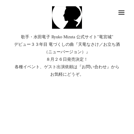
メ
歌手・水田竜子 Ryuko Mizuta 公式サイト"竜宮城"
デビュー３３年目 竜づくしの曲『天竜なさけ／お立ち酒
（ニューバージョン）』
８月２６日発売決定！
各種イベント、ゲスト出演依頼は『お問い合わせ』から
お気軽にどうぞ。