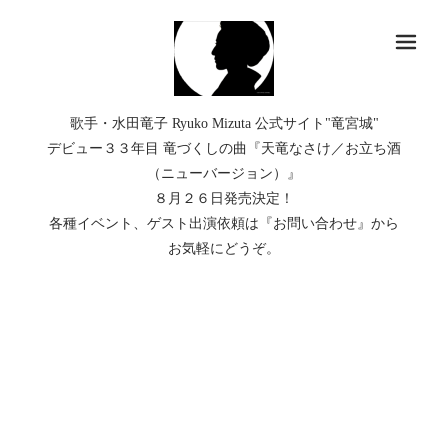
メ
歌手・水田竜子 Ryuko Mizuta 公式サイト"竜宮城"
デビュー３３年目 竜づくしの曲『天竜なさけ／お立ち酒
（ニューバージョン）』
８月２６日発売決定！
各種イベント、ゲスト出演依頼は『お問い合わせ』から
お気軽にどうぞ。