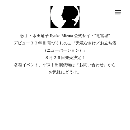
メ
歌手・水田竜子 Ryuko Mizuta 公式サイト"竜宮城"
デビュー３３年目 竜づくしの曲『天竜なさけ／お立ち酒
（ニューバージョン）』
８月２６日発売決定！
各種イベント、ゲスト出演依頼は『お問い合わせ』から
お気軽にどうぞ。