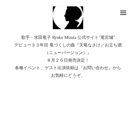
メ
歌手・水田竜子 Ryuko Mizuta 公式サイト"竜宮城"
デビュー３３年目 竜づくしの曲『天竜なさけ／お立ち酒
（ニューバージョン）』
８月２６日発売決定！
各種イベント、ゲスト出演依頼は『お問い合わせ』から
お気軽にどうぞ。