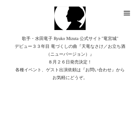
メ
歌手・水田竜子 Ryuko Mizuta 公式サイト"竜宮城"
デビュー３３年目 竜づくしの曲『天竜なさけ／お立ち酒
（ニューバージョン）』
８月２６日発売決定！
各種イベント、ゲスト出演依頼は『お問い合わせ』から
お気軽にどうぞ。