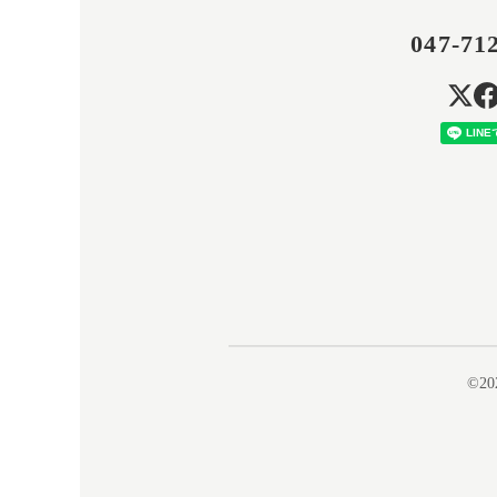
047-71
©20