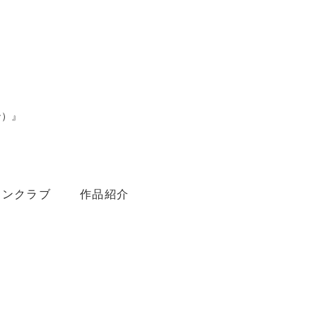
ン）』
。
ァンクラブ
作品紹介
Youtube
Amebaブログ