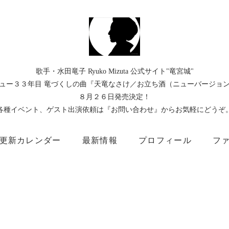
歌手・水田竜子 Ryuko Mizuta 公式サイト"竜宮城"
ュー３３年目 竜づくしの曲『天竜なさけ／お立ち酒（ニューバージョ
８月２６日発売決定！
各種イベント、ゲスト出演依頼は『お問い合わせ』からお気軽にどうぞ
更新カレンダー
最新情報
プロフィール
フ
）
Instagram
Facebook
TikTok
Threads
所属事務所
キングレコード