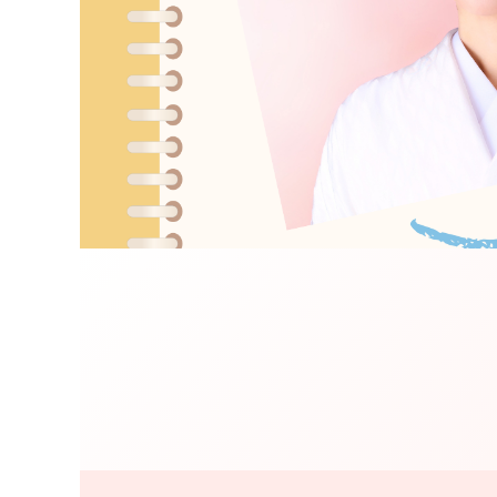
202
Y