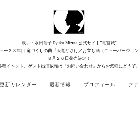
歌手・水田竜子 Ryuko Mizuta 公式サイト"竜宮城"
ュー３３年目 竜づくしの曲『天竜なさけ／お立ち酒（ニューバージョ
８月２６日発売決定！
各種イベント、ゲスト出演依頼は『お問い合わせ』からお気軽にどうぞ
更新カレンダー
最新情報
プロフィール
フ
）
Instagram
Facebook
TikTok
Threads
所属事務所
キングレコード