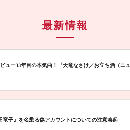
最新情報
デビュー33年目の本気曲！『天竜なさけ／お立ち酒（ニ
水田竜子』を名乗る偽アカウントについての注意喚起