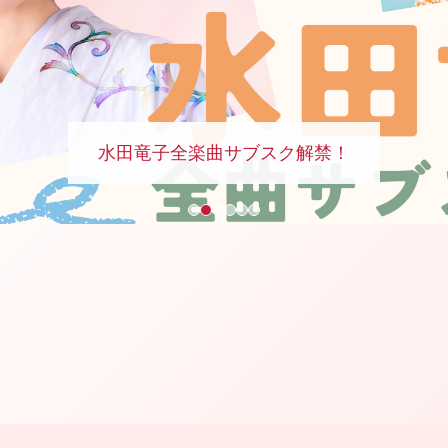
6年8月26日発売 「天竜なさけ」/「お立ち酒〜ニューバー
ouTube楽園堂Chアワー・竜子のあずましいんでないか
DVD『30周年記念リサイタル』
水田竜子全楽曲サブスク解禁！
水田竜子オンラインショップ
キングレコード