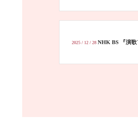
NHK BS 『
2025
/
12
/
28